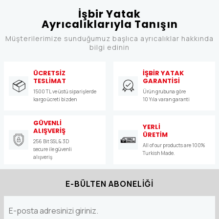
İşbir Yatak
Ayrıcalıklarıyla Tanışın
Müşterilerimize sunduğumuz başlıca ayrıcalıklar hakkında
bilgi edinin
ÜCRETSİZ
İŞBİR YATAK
TESLİMAT
GARANTİSİ
1500 TL ve üstü siparişlerde
Ürün grubuna göre
kargo ücreti bizden
10 Yıla varan garanti
GÜVENLİ
YERLİ
ALIŞVERİŞ
ÜRETİM
256 Bit SSL & 3D
All of our products are 100%
secure ile güvenli
Turkish Made.
alışveriş
E-BÜLTEN ABONELİĞİ