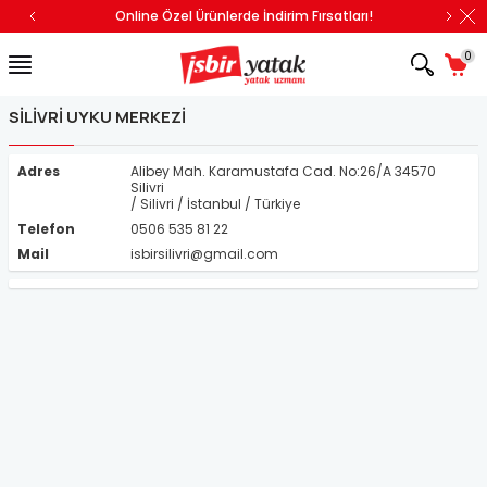
Online Özel Ürünlerde İndirim Fırsatları!
0
SILIVRI UYKU MERKEZI
Adres
Alibey Mah. Karamustafa Cad. No:26/A 34570
Silivri
/ Silivri / İstanbul / Türkiye
Telefon
0506 535 81 22
Mail
isbirsilivri@gmail.com