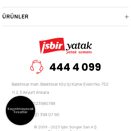
ÜRÜNLER
444 4 099
Balıkhisar mah. Balıkhisar Köy İçi Küme Evleri No:752
/1,2,3 Akyurt Ankara
Telefon: 03123980788
Kaçırılmayacak
Fırsatlar
Fax: +90 (312) 398 07 90
© 2009 - 2023 İşbir Sünger San.A.Ş.