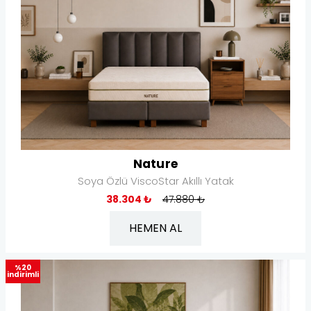
Nature
Soya Özlü ViscoStar Akıllı Yatak
38.304 ₺
47.880 ₺
HEMEN AL
%20
indirimli