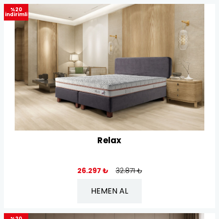
%20
indirimli
Relax
ViscoStar Akıllı Yatak
26.297 ₺
32.871 ₺
HEMEN AL
%20