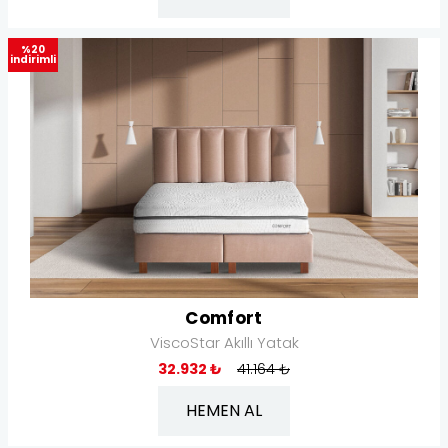
%20
indirimli
Comfort
ViscoStar Akıllı Yatak
32.932 ₺
41.164 ₺
HEMEN AL