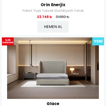
Orin Enerjix
Paket Yaylı Yüksek Elastikiyetli Yatak
23.746 ₺
31.660 ₺
HEMEN AL
%25
YENI
indirimli
Glace