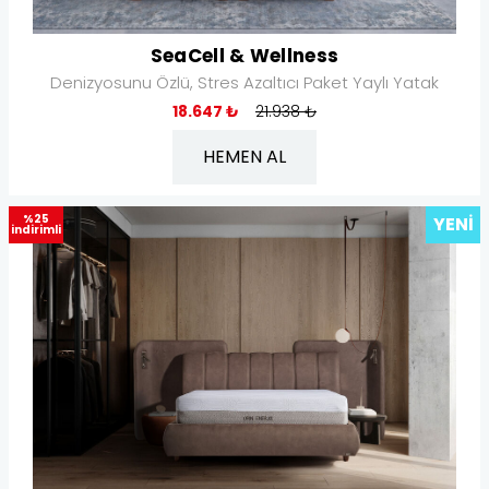
SeaCell & Wellness
Denizyosunu Özlü, Stres Azaltıcı Paket Yaylı Yatak
18.647 ₺
21.938 ₺
HEMEN AL
%25
YENI
indirimli