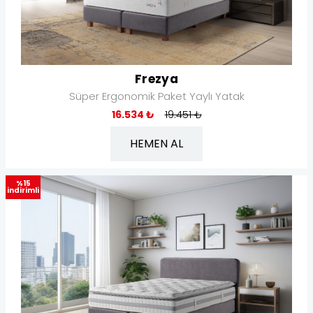
Frezya
Süper Ergonomik Paket Yaylı Yatak
16.534 ₺
19.451 ₺
HEMEN AL
%15
indirimli