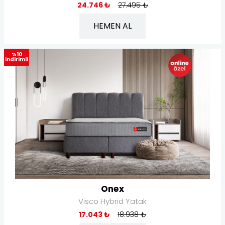
24.746 ₺
27.495 ₺
HEMEN AL
%10
indirimli
Onex
Visco Hybrid Yatak
17.043 ₺
18.938 ₺