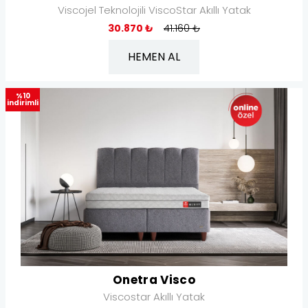
Viscojel Teknolojili ViscoStar Akıllı Yatak
30.870 ₺
41.160 ₺
HEMEN AL
%10
indirimli
Onetra Visco
Viscostar Akıllı Yatak