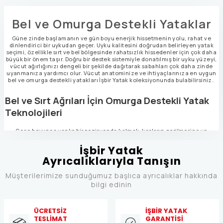
Bel ve Omurga Destekli Yataklar
Güne zinde başlamanın ve gün boyu enerjik hissetmenin yolu, rahat ve
dinlendirici bir uykudan geçer. Uyku kalitesini doğrudan belirleyen yatak
seçimi, özellikle sırt ve bel bölgesinde rahatsızlık hissedenler için çok daha
büyük bir önem taşır. Doğru bir destek sistemiyle donatılmış bir uyku yüzeyi,
vücut ağırlığınızı dengeli bir şekilde dağıtarak sabahları çok daha zinde
uyanmanıza yardımcı olur. Vücut anatominize ve ihtiyaçlarınıza en uygun
bel ve omurga destekli yatakları İşbir Yatak koleksiyonunda bulabilirsiniz.
Bel ve Sırt Ağrıları İçin Omurga Destekli Yatak
Teknolojileri
Gece boyunca yanlış bir pozisyonda kalmak, kasların gerilmesine ve
sabahları yorgun uyanmanıza neden olabilir. Bu durumun önüne geçmek
için geliştirilen omurga destekli yatak seçenekleri, vücudun doğal
İşbir Yatak
kıvrımlarını korumayı amaçlar. Yatak üretiminde kullanılan gelişmiş yay
Ayrıcalıklarıyla Tanışın
sistemleri ve özel dolgu malzemeleri, vücudun ağır bölgelerini
dengelerken hassas noktalara binen yükü azaltır. Bu özellik, yataktan
kaynaklanan uyku bölünmelerini azaltmaya ve derin uyku süresini
Müşterilerimize sunduğumuz başlıca ayrıcalıklar hakkında
uzatmaya katkı sağlar.
bilgi edinin
Sırt bölgesindeki yükü hafifletmek için tasarlanan yüzeyler, omurganın düz
bir hatta kalmasını destekler. Özellikle gün boyu masa başında çalışan veya
yoğun fiziksel aktivitede bulunan kişilerin dinlenme ihtiyacını karşılamak
ÜCRETSİZ
İŞBİR YATAK
için yüzey sertliği ile esneklik arasındaki denge titizlikle ayarlanır. Bu
TESLİMAT
GARANTİSİ
sayede vücut yatağa gömülmez ve kaslar gece boyunca daha etkili şekilde