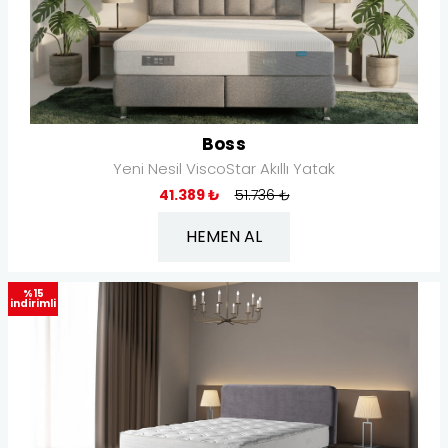
Boss
Yeni Nesil ViscoStar Akıllı Yatak
41.389 ₺
51.736 ₺
HEMEN AL
%15
indirimli