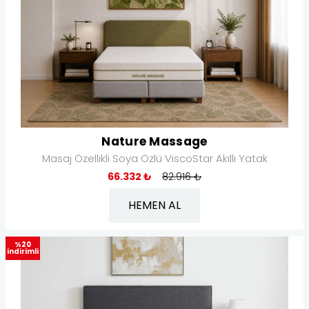
Nature Massage
Masaj Özellikli Soya Özlü ViscoStar Akıllı Yatak
66.332 ₺
82.916 ₺
HEMEN AL
%20
indirimli