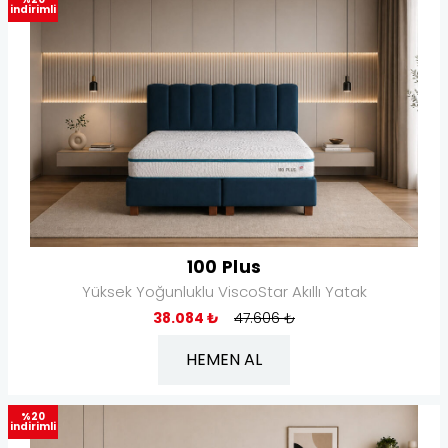
indirimli
100 Plus
Yüksek Yoğunluklu ViscoStar Akıllı Yatak
38.084 ₺
47.606 ₺
HEMEN AL
%20
indirimli