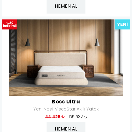
HEMEN AL
%20
YENI
indirimli
Boss Ultra
Yeni Nesil ViscoStar Akıllı Yatak
44.426 ₺
55.532 ₺
HEMEN AL