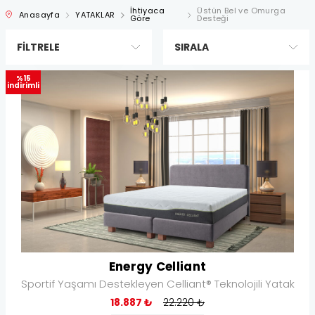
İhtiyaca
Üstün Bel ve Omurga
Anasayfa
YATAKLAR
Göre
Desteği
FILTRELE
SIRALA
%15
indirimli
Energy Celliant
Sportif Yaşamı Destekleyen Celliant® Teknolojili Yatak
18.887 ₺
22.220 ₺