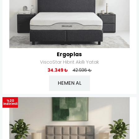
Ergoplas
ViscoStar Hibrit Akıllı Yatak
34.349 ₺
42.936 ₺
HEMEN AL
%20
indirimli