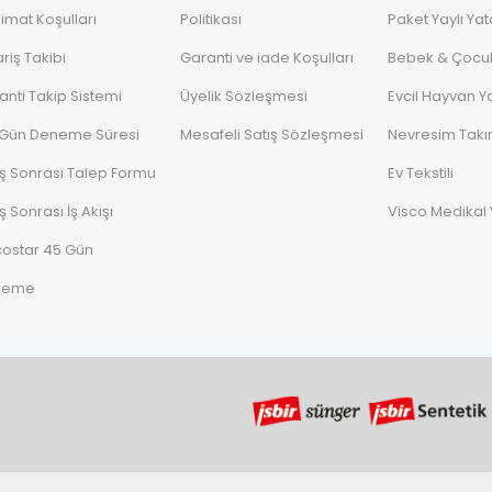
limat Koşulları
Politikası
Paket Yaylı Yat
riş Takibi
Garanti ve iade Koşulları
Bebek & Çocuk
anti Takip Sistemi
Üyelik Sözleşmesi
Evcil Hayvan Ya
 Gün Deneme Süresi
Mesafeli Satış Sözleşmesi
Nevresim Takı
ış Sonrası Talep Formu
Ev Tekstili
ş Sonrası İş Akışı
Visco Medikal 
costar 45 Gün
neme