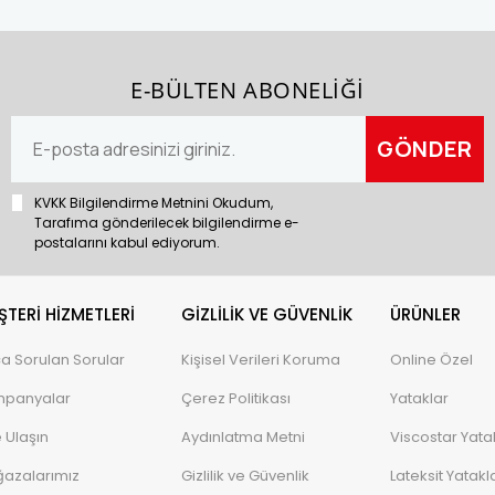
E-BÜLTEN ABONELİĞİ
KVKK Bilgilendirme Metnini Okudum,
Tarafıma gönderilecek bilgilendirme e-
postalarını kabul ediyorum.
TERI HIZMETLERI
GIZLILIK VE GÜVENLIK
ÜRÜNLER
ça Sorulan Sorular
Kişisel Verileri Koruma
Online Özel
panyalar
Çerez Politikası
Yataklar
e Ulaşın
Aydınlatma Metni
Viscostar Yata
azalarımız
Gizlilik ve Güvenlik
Lateksit Yatakl