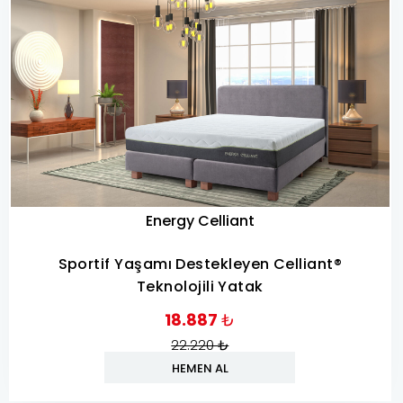
Energy Celliant
Sportif Yaşamı Destekleyen Celliant®
Teknolojili Yatak
18.887
₺
22.220
₺
HEMEN AL