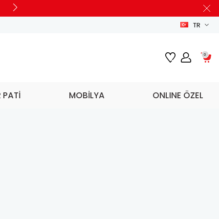
TR
0
R PATİ
MOBİLYA
ONLINE ÖZEL