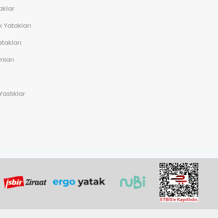
aklar
 Yatakları
takları
mları
Yastıklar