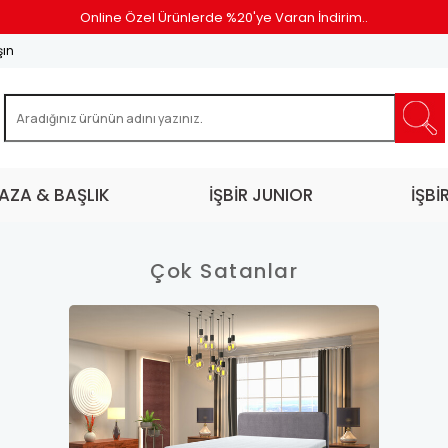
Online Özel Ürünlerde %20'ye Varan İndirim..
şın
AZA & BAŞLIK
İŞBİR JUNIOR
İŞBİ