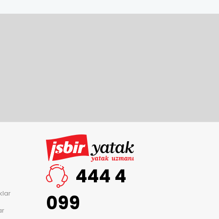
444 4
klar
099
ar