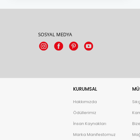
SOSYAL MEDYA
KURUMSAL
MÜŞ
Hakkımızda
Sık
Ödüllerimiz
Kam
İnsan Kaynakları
Biz
Marka Manifestomuz
Mağ