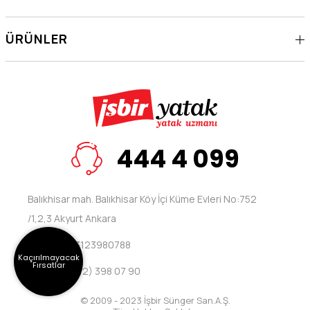
ÜRÜNLER
444 4 099
Balıkhisar mah. Balıkhisar Köy İçi Küme Evleri No:752
/1,2,3 Akyurt Ankara
Telefon: 03123980788
Kaçırılmayacak
Fırsatlar
Fax: +90 (312) 398 07 90
© 2009 - 2023 İşbir Sünger San.A.Ş.