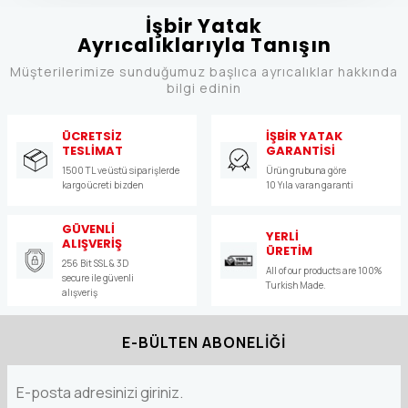
İşbir Yatak
Ayrıcalıklarıyla Tanışın
Müşterilerimize sunduğumuz başlıca ayrıcalıklar hakkında
bilgi edinin
ÜCRETSİZ
İŞBİR YATAK
TESLİMAT
GARANTİSİ
1500 TL ve üstü siparişlerde
Ürün grubuna göre
kargo ücreti bizden
10 Yıla varan garanti
GÜVENLİ
YERLİ
ALIŞVERİŞ
ÜRETİM
256 Bit SSL & 3D
All of our products are 100%
secure ile güvenli
Turkish Made.
alışveriş
E-BÜLTEN ABONELİĞİ