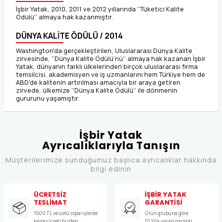
İşbir Yatak, 2010, 2011 ve 2012 yıllarında ‘’Tüketici Kalite
Ödülü’’ almaya hak kazanmıştır.
DÜNYA KALİTE ÖDÜLÜ / 2014
Washington'da gerçekleştirilen, Uluslararası Dünya Kalite
zirvesinde, ‘’Dünya Kalite Ödülü’nü’’ almaya hak kazanan İşbir
Yatak, dünyanın farklı ülkelerinden birçok uluslararası firma
temsilcisi, akademisyen ve iş uzmanlarını hem Türkiye hem de
ABD'de kalitenin artırılması amacıyla bir araya getiren
zirvede, ülkemize ‘’Dünya Kalite Ödülü’’ ile dönmenin
gururunu yaşamıştır.
İşbir Yatak
Ayrıcalıklarıyla Tanışın
Müşterilerimize sunduğumuz başlıca ayrıcalıklar hakkında
bilgi edinin
ÜCRETSİZ
İŞBİR YATAK
TESLİMAT
GARANTİSİ
1500 TL ve üstü siparişlerde
Ürün grubuna göre
kargo ücreti bizden
10 Yıla varan garanti