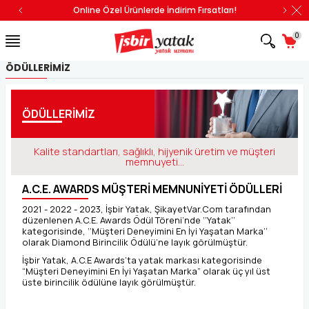
Online Özel Ürünlerde İndirim Fırsatları!
0
ÖDÜLLERIMIZ
ÖDÜLLERİMİZ
Kalite standartları, sağlıklı, hijyenik üretim ve müşteri
memnuyeti...
A.C.E. AWARDS MÜŞTERİ MEMNUNİYETİ ÖDÜLLERİ
2021 - 2022 - 2023, İşbir Yatak, ŞikayetVar.Com tarafından
düzenlenen A.C.E. Awards Ödül Töreni’nde ‘’Yatak’’
kategorisinde, ‘’Müşteri Deneyimini En İyi Yaşatan Marka’’
olarak Diamond Birincilik Ödülü’ne layık görülmüştür.
İşbir Yatak, A.C.E Awards’ta yatak markası kategorisinde
“Müşteri Deneyimini En İyi Yaşatan Marka” olarak üç yıl üst
üste birincilik ödülüne layık görülmüştür.