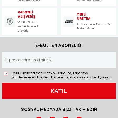
GÜVENLİ
YERLİ
ALIŞVERİŞ
ÜRETİM
256 Bit SSL & 3D
All of our products are 100%
secure ile güvenli
Turkish Made.
alışveriş
E-BÜLTEN ABONELİĞİ
KVKK Bilgilendirme Metnini Okudum, Tarafıma
göndereilecek bilgilendirme e-postalarını kabul ediyorum
KATIL
SOSYAL MEDYADA BİZİ TAKİP EDİN