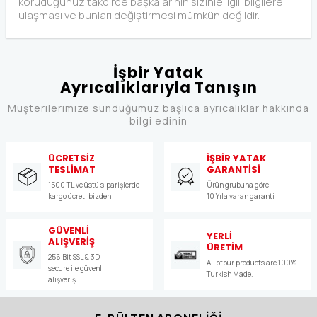
koruduğunuz takdirde başkalarının sizinle ilgili bilgilere
ulaşması ve bunları değiştirmesi mümkün değildir.
İşbir Yatak
Ayrıcalıklarıyla Tanışın
Müşterilerimize sunduğumuz başlıca ayrıcalıklar hakkında
bilgi edinin
ÜCRETSİZ
İŞBİR YATAK
TESLİMAT
GARANTİSİ
1500 TL ve üstü siparişlerde
Ürün grubuna göre
kargo ücreti bizden
10 Yıla varan garanti
GÜVENLİ
YERLİ
ALIŞVERİŞ
ÜRETİM
256 Bit SSL & 3D
All of our products are 100%
secure ile güvenli
Turkish Made.
alışveriş