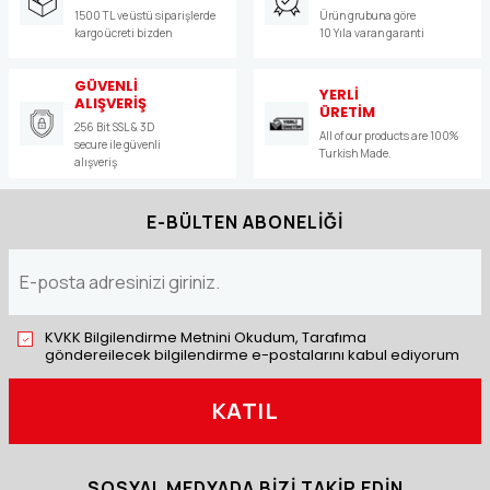
1500 TL ve üstü siparişlerde
Ürün grubuna göre
kargo ücreti bizden
10 Yıla varan garanti
GÜVENLİ
YERLİ
ALIŞVERİŞ
ÜRETİM
256 Bit SSL & 3D
All of our products are 100%
secure ile güvenli
Turkish Made.
alışveriş
E-BÜLTEN ABONELİĞİ
KVKK Bilgilendirme Metnini Okudum, Tarafıma
göndereilecek bilgilendirme e-postalarını kabul ediyorum
KATIL
SOSYAL MEDYADA BİZİ TAKİP EDİN