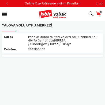
Online Özel Ürünlerde İndirim Fırsatları!
0
YALOVA YOLU UYKU MERKEZI
Adres
Panayır Mahallesi Yeni Yalova Yolu Caddesi No:
494/A Osmangazi/BURSA
/ Osmangazi / Bursa / Türkiye
Telefon
2242155455