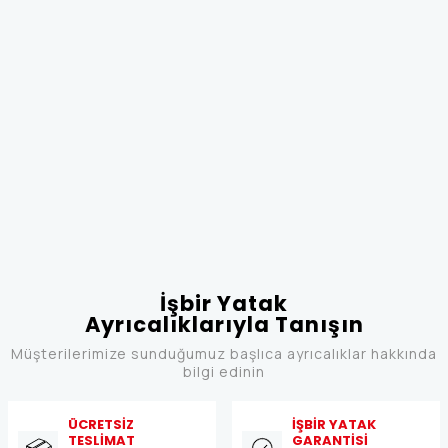
İşbir Yatak
Ayrıcalıklarıyla Tanışın
Müşterilerimize sunduğumuz başlıca ayrıcalıklar hakkında
bilgi edinin
ÜCRETSİZ
İŞBİR YATAK
TESLİMAT
GARANTİSİ