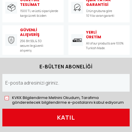
TESLİMAT
GARANTİSİ
1500 TL ve üstü siparişlerde
Ürün grubuna göre
kargo ücreti bizden
10 Yıla varan garanti
GÜVENLİ
YERLİ
ALIŞVERİŞ
ÜRETİM
256 Bit SSL & 3D
All of our products are 100%
secure ile güvenli
Turkish Made.
alışveriş
E-BÜLTEN ABONELİĞİ
KVKK Bilgilendirme Metnini Okudum, Tarafıma
göndereilecek bilgilendirme e-postalarını kabul ediyorum
KATIL