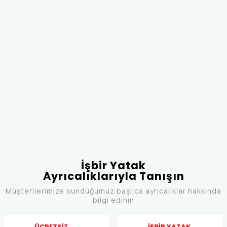
İşbir Yatak
Ayrıcalıklarıyla Tanışın
Müşterilerimize sunduğumuz başlıca ayrıcalıklar hakkında
bilgi edinin
ÜCRETSİZ
İŞBİR YATAK