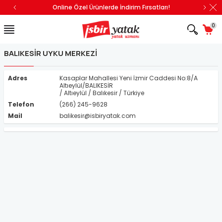
Online Özel Ürünlerde İndirim Fırsatları!
0
BALIKESIR UYKU MERKEZI
Adres
Kasaplar Mahallesi Yeni İzmir Caddesi No:8/A
Altıeylül/BALIKESİR
/ Altıeylül / Balıkesir / Türkiye
Telefon
(266) 245-9628
Mail
balikesir@isbiryatak.com