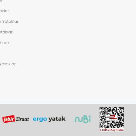
ar
aklar
 Yatakları
takları
mları
Yastıklar