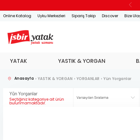
Online Katalog
Uyku Merkezleri
Sipariş Takip
Discover
Bize Ula
YATAK
YASTIK & YORGAN
B
Anasayfa
›
YASTIK & YORGAN
›
YORGANLAR
›
Yün Yorganlar
Yün Yorganlar
Seçtiğiniz kategoriye ait ürün
bulunmamaktadır.