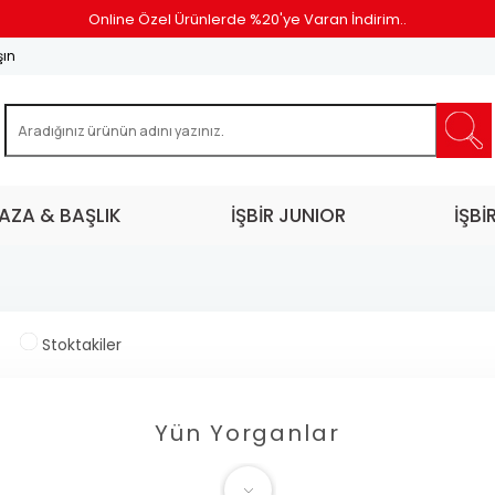
Online Özel Ürünlerde %20'ye Varan İndirim..
şın
AZA & BAŞLIK
İŞBİR JUNIOR
İŞBİ
Stoktakiler
Yün Yorganlar