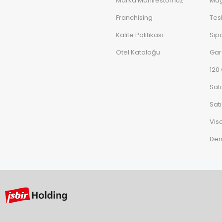
Marka Manifestomuz
Mağ
Franchising
Tes
Kalite Politikası
Sipa
Otel Kataloğu
Gar
120
Sat
Satı
Vis
De