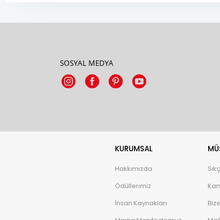
SOSYAL MEDYA
KURUMSAL
MÜŞ
Hakkımızda
Sık
Ödüllerimiz
Kam
İnsan Kaynakları
Biz