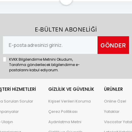
E-BÜLTEN ABONELİĞİ
KVKK Bilgilendirme Metnini Okudum,
Tarafıma gönderilecek bilgilendirme e-
postalarını kabul ediyorum.
TERI HIZMETLERI
GIZLILIK VE GÜVENLIK
ÜRÜNLER
ça Sorulan Sorular
Kişisel Verileri Koruma
Online Özel
panyalar
Çerez Politikası
Yataklar
e Ulaşın
Aydınlatma Metni
Viscostar Yata