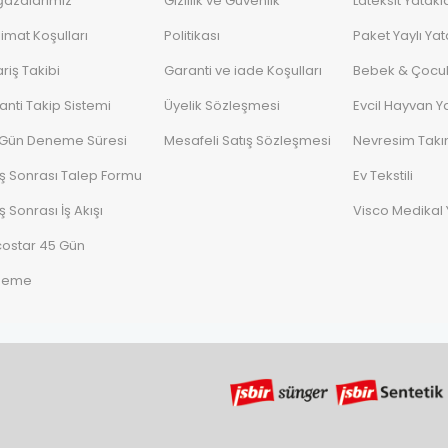
azalarımız
Gizlilik ve Güvenlik
Lateksit Yatakl
limat Koşulları
Politikası
Paket Yaylı Yat
riş Takibi
Garanti ve iade Koşulları
Bebek & Çocuk
anti Takip Sistemi
Üyelik Sözleşmesi
Evcil Hayvan Ya
 Gün Deneme Süresi
Mesafeli Satış Sözleşmesi
Nevresim Takı
ış Sonrası Talep Formu
Ev Tekstili
ş Sonrası İş Akışı
Visco Medikal 
costar 45 Gün
neme