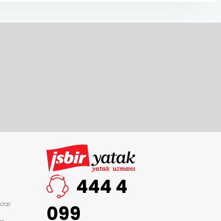
444 4
klar
099