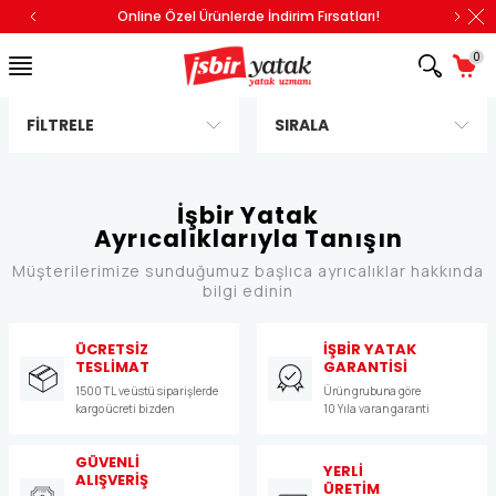
Online Özel Ürünlerde İndirim Fırsatları!
0
FILTRELE
SIRALA
İşbir Yatak
Ayrıcalıklarıyla Tanışın
Müşterilerimize sunduğumuz başlıca ayrıcalıklar hakkında
bilgi edinin
ÜCRETSİZ
İŞBİR YATAK
TESLİMAT
GARANTİSİ
1500 TL ve üstü siparişlerde
Ürün grubuna göre
kargo ücreti bizden
10 Yıla varan garanti
GÜVENLİ
YERLİ
ALIŞVERİŞ
ÜRETİM