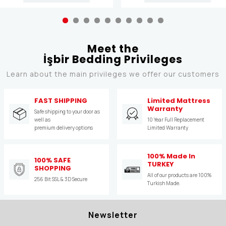
Meet the
İşbir Bedding Privileges
Learn about the main privileges we offer our customers
FAST SHIPPING
Limited Mattress
Warranty
Safe shipping to your door as
well as
10 Year Full Replacement
premium delivery options
Limited Warranty
100% Made In
100% SAFE
TURKEY
SHOPPING
All of our products are 100%
256 Bit SSL & 3D Secure
Turkish Made.
Newsletter