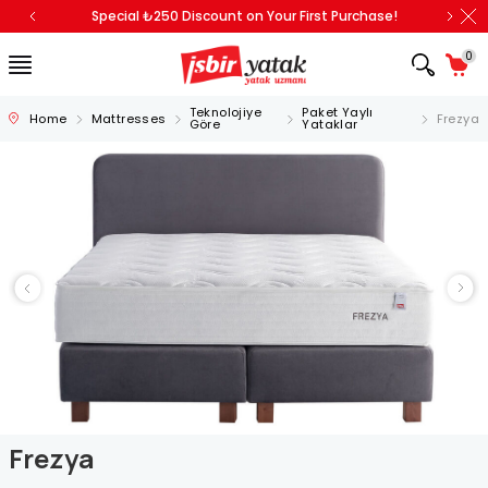
Special ₺250 Discount on Your First Purchase!
0
Teknolojiye
Paket Yaylı
Home
Mattresses
Frezya
Göre
Yataklar
Frezya