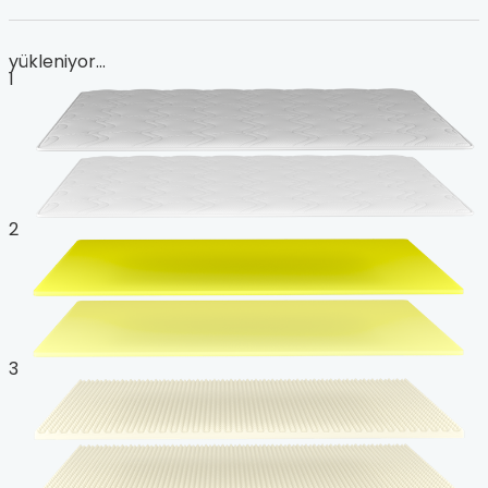
yükleniyor...
1
2
3