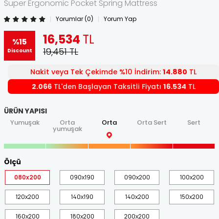
Super Ergonomic Pocket Spring Mattress
Yorumlar (0)
Yorum Yap
16,534
TL
%15
19,451
TL
Discount
Nakit veya Tek Çekimde %10 İndirim:
14.880
TL
2.066
TL'den Başlayan Taksitli Fiyatı
16.534
TL
ÜRÜN YAPISI
Yumuşak
Orta
Orta
Orta Sert
Sert
yumuşak
Ölçü
080x200
090x190
090x200
100x200
120x200
140x190
140x200
150x200
160x200
180x200
200x200