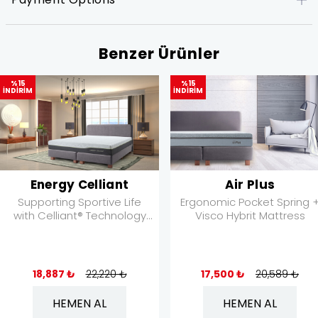
Benzer Ürünler
%15
%15
İNDİRİM
İNDİRİM
Energy Celliant
Air Plus
Supporting Sportive Life
Ergonomic Pocket Spring 
with Celliant® Technology
Visco Hybrit Mattress
Mattress
18,887 ₺
22,220 ₺
17,500 ₺
20,589 ₺
HEMEN AL
HEMEN AL