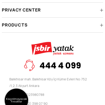
PRIVACY CENTER
PRODUCTS
444 4 099
Balıkhisar mah. Balıkhisar Köy İçi Küme Evleri No:752
/1,2,3 Akyurt Ankara
Telefon: 03123980788
Kaçırılmayacak
Fırsatlar
Fax: +90 (312) 398 07 90