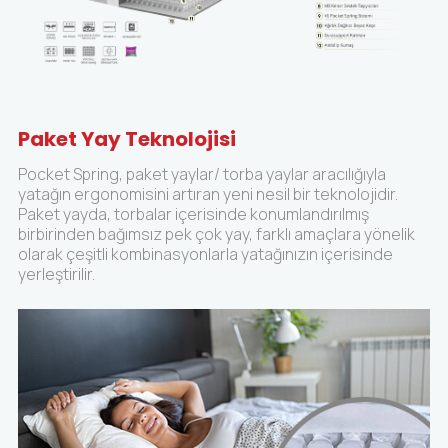
Paket Yay Teknolojisi
Pocket Spring, paket yaylar/ torba yaylar aracılığıyla
yatağın ergonomisini artıran yeni nesil bir teknolojidir.
Paket yayda, torbalar içerisinde konumlandırılmış
birbirinden bağımsız pek çok yay, farklı amaçlara yönelik
olarak çeşitli kombinasyonlarla yatağınızın içerisinde
yerleştirilir.