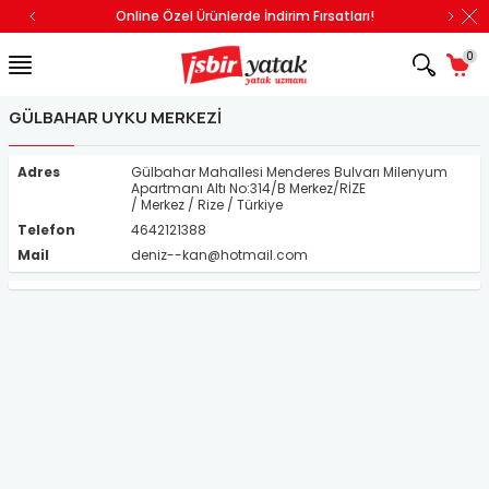
Online Özel Ürünlerde İndirim Fırsatları!
0
GÜLBAHAR UYKU MERKEZI
Adres
Gülbahar Mahallesi Menderes Bulvarı Milenyum
Apartmanı Altı No:314/B Merkez/RİZE
/ Merkez / Rize / Türkiye
Telefon
4642121388
Mail
deniz--kan@hotmail.com