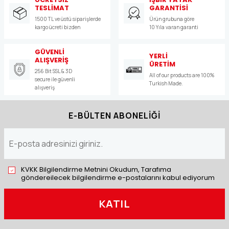
TESLİMAT
GARANTİSİ
1500 TL ve üstü siparişlerde
Ürün grubuna göre
kargo ücreti bizden
10 Yıla varan garanti
GÜVENLİ
YERLİ
ALIŞVERİŞ
ÜRETİM
256 Bit SSL & 3D
All of our products are 100%
secure ile güvenli
Turkish Made.
alışveriş
E-BÜLTEN ABONELİĞİ
KVKK Bilgilendirme Metnini Okudum, Tarafıma
göndereilecek bilgilendirme e-postalarını kabul ediyorum
KATIL