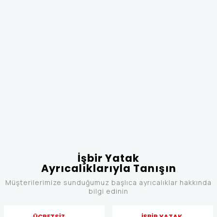
İşbir Yatak
Ayrıcalıklarıyla Tanışın
Müşterilerimize sunduğumuz başlıca ayrıcalıklar hakkında
bilgi edinin
ÜCRETSİZ
İŞBİR YATAK