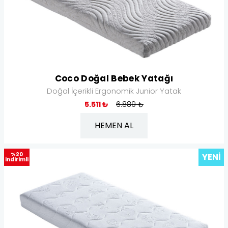
Coco Doğal Bebek Yatağı
Doğal İçerikli Ergonomik Junior Yatak
5.511 ₺
6.889 ₺
HEMEN AL
%20
YENI
indirimli