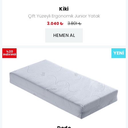
Kiki
Çift Yüzeyli Ergonomik Junior Yatak
3.040 ₺
3.801 ₺
HEMEN AL
%20
YENI
indirimli