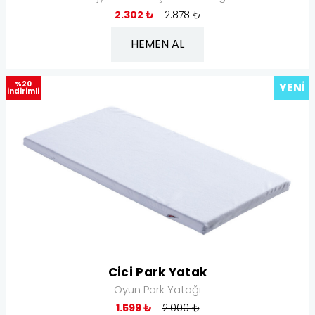
2.302 ₺
2.878 ₺
HEMEN AL
%20
YENI
indirimli
Cici Park Yatak
Oyun Park Yatağı
1.599 ₺
2.000 ₺