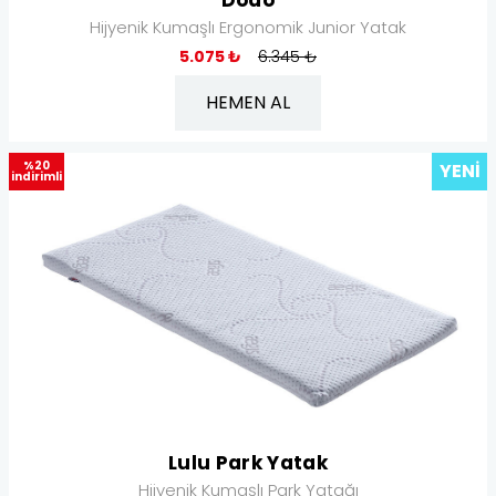
Dodo
Hijyenik Kumaşlı Ergonomik Junior Yatak
5.075 ₺
6.345 ₺
HEMEN AL
%20
YENI
indirimli
Lulu Park Yatak
Hijyenik Kumaşlı Park Yatağı