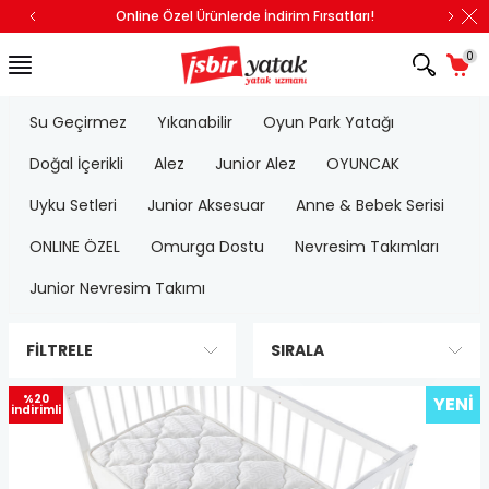
Online Özel Ürünlerde İndirim Fırsatları!
0
Su Geçirmez
Yıkanabilir
Oyun Park Yatağı
Doğal İçerikli
Alez
Junior Alez
OYUNCAK
Uyku Setleri
Junior Aksesuar
Anne & Bebek Serisi
ONLINE ÖZEL
Omurga Dostu
Nevresim Takımları
Junior Nevresim Takımı
FILTRELE
SIRALA
%20
YENI
indirimli