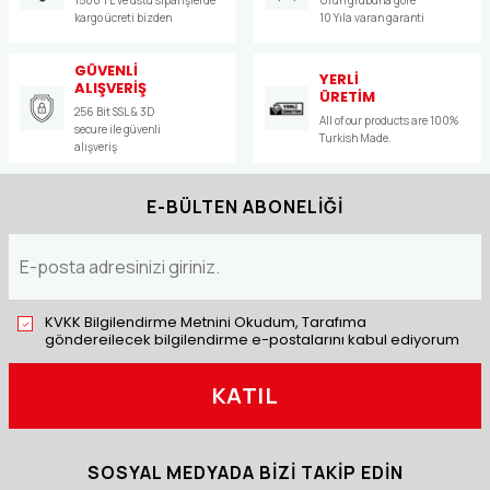
kargo ücreti bizden
10 Yıla varan garanti
GÜVENLİ
YERLİ
ALIŞVERİŞ
ÜRETİM
256 Bit SSL & 3D
All of our products are 100%
secure ile güvenli
Turkish Made.
alışveriş
E-BÜLTEN ABONELİĞİ
KVKK Bilgilendirme Metnini Okudum, Tarafıma
göndereilecek bilgilendirme e-postalarını kabul ediyorum
KATIL
SOSYAL MEDYADA BİZİ TAKİP EDİN