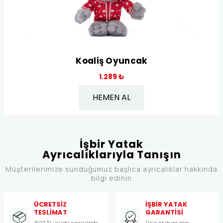
Koaliş Oyuncak
1.289 ₺
HEMEN AL
İşbir Yatak
Ayrıcalıklarıyla Tanışın
Müşterilerimize sunduğumuz başlıca ayrıcalıklar hakkında
bilgi edinin
ÜCRETSİZ
İŞBİR YATAK
TESLİMAT
GARANTİSİ
1500 TL ve üstü siparişlerde
Ürün grubuna göre