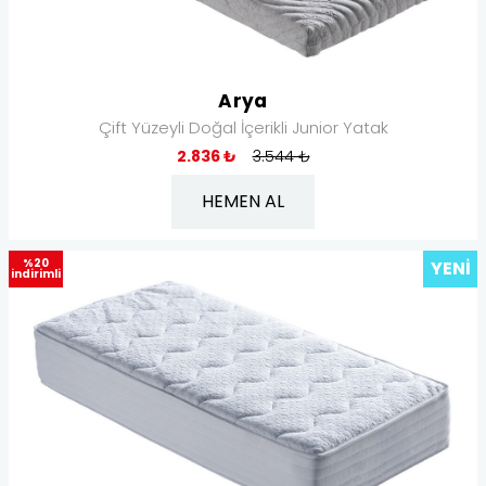
Arya
Çift Yüzeyli Doğal İçerikli Junior Yatak
2.836 ₺
3.544 ₺
HEMEN AL
%20
YENI
indirimli