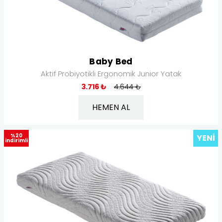
Baby Bed
Aktif Probiyotikli Ergonomik Junior Yatak
3.716 ₺
4.644 ₺
HEMEN AL
%20
YENI
indirimli