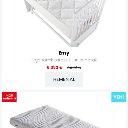
Emy
Ergonomik Lateksit Junior Yatak
6.382 ₺
7.978 ₺
HEMEN AL
%20
YENI
indirimli