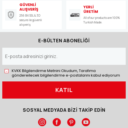
GÜVENLİ
YERLİ
ALIŞVERİŞ
ÜRETİM
256 Bit SSL & 3D
All of our products are 100%
secure ile güvenli
Turkish Made.
alışveriş
E-BÜLTEN ABONELİĞİ
KVKK Bilgilendirme Metnini Okudum, Tarafıma
göndereilecek bilgilendirme e-postalarını kabul ediyorum
KATIL
SOSYAL MEDYADA BİZİ TAKİP EDİN