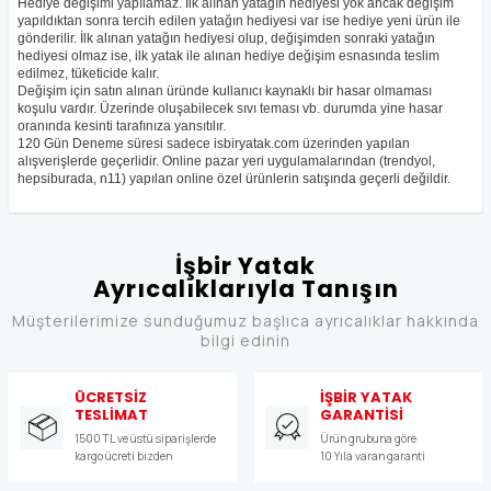
Hediye değişimi yapılamaz. İlk alınan yatağın hediyesi yok ancak değişim
yapıldıktan sonra tercih edilen yatağın hediyesi var ise hediye yeni ürün ile
gönderilir. İlk alınan yatağın hediyesi olup, değişimden sonraki yatağın
hediyesi olmaz ise, ilk yatak ile alınan hediye değişim esnasında teslim
edilmez, tüketicide kalır.
Değişim için satın alınan üründe kullanıcı kaynaklı bir hasar olmaması
koşulu vardır. Üzerinde oluşabilecek sıvı teması vb. durumda yine hasar
oranında kesinti tarafınıza yansıtılır.
120 Gün Deneme süresi sadece isbiryatak.com üzerinden yapılan
alışverişlerde geçerlidir. Online pazar yeri uygulamalarından (trendyol,
hepsiburada, n11) yapılan online özel ürünlerin satışında geçerli değildir.
İşbir Yatak
Ayrıcalıklarıyla Tanışın
Müşterilerimize sunduğumuz başlıca ayrıcalıklar hakkında
bilgi edinin
ÜCRETSİZ
İŞBİR YATAK
TESLİMAT
GARANTİSİ
1500 TL ve üstü siparişlerde
Ürün grubuna göre
kargo ücreti bizden
10 Yıla varan garanti