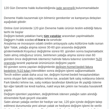
120 Gün Deneme hakkı kullanıldığında
iade seçeneği
bulunmamaktadır.
Deneme Hakkı kazanmak için bilmeniz gerekenler ve kampanya detayları
aşağıdaki gibidir:
Online özel ürünlerde 120 gün Deneme hakkı ürünün teslim edildiği fatura
tarihi ile başlar
Değişim bebek yatakları hariç
tüm yataklar
arasından yapılmaktadır.
Değişim hakkı sadece
1 kere
ile sınırlıdır.
Araştırma ve inovasyon odaklı üretim anlayışıyla uyku kültürüne katkı sunan
İşbir Yatak, yatağa alışma süresi 30-60 gün arasında değişiklik
göstermektedir.Koşulsuz değiştirme süresi 60. günden sonra başlamaktadır.
Satın almış olduğunuz ürünü, belirlenen yatağa alışma süresi olan 60
günden önce değiştirmek istemeniz halinde fatura tutarınız üzerinden
%20
oranında
kesinti yapılarak ürününüzün değişimi yapılır.
60 günden sonra yapılan değişimlerde
d
eğişim hizmet bedeli fatura
bedelinin %10 tutarı
ödendikten sonra değişim işlemi sağlanmaktadır.
Tercih edilen yatak daha ucuz ise, değişim hizmet bedeli hesaplandıktan
sonra oluşan fark satış noktası lehine ise, aradaki fark satış noktasına ödenir.
Fark tüketici lehine ise, satış noktası tarafından tüketiciye ilk yaptığı ödeme
tipi eğer taksitli ise kredi kartına, nakit veya tek çekim ise hesaba havale/eft
yapılır.
Değişim işlemleri yapılırken, değiştirilmek istenen yatağın satın alındığı
dönemdeki fiyatı geçerli olacaktır.
Satın alınan yatağa verilen bir hediye var ise, 120 gün içinde değişim talep
edilmesi durumunda yeni alınan yatak ve hediyesi değişim işlemi ile verilir.