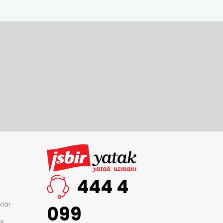
444 4
klar
099
ar