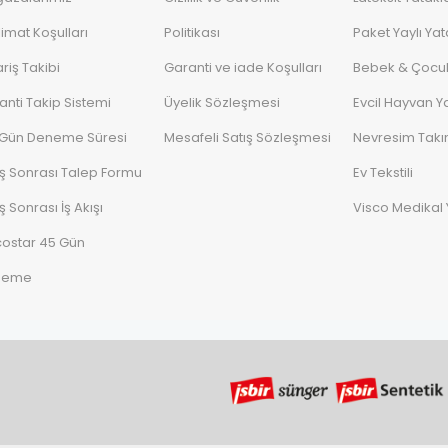
limat Koşulları
Politikası
Paket Yaylı Yat
riş Takibi
Garanti ve iade Koşulları
Bebek & Çocuk
anti Takip Sistemi
Üyelik Sözleşmesi
Evcil Hayvan Ya
 Gün Deneme Süresi
Mesafeli Satış Sözleşmesi
Nevresim Takı
ış Sonrası Talep Formu
Ev Tekstili
ş Sonrası İş Akışı
Visco Medikal 
costar 45 Gün
neme