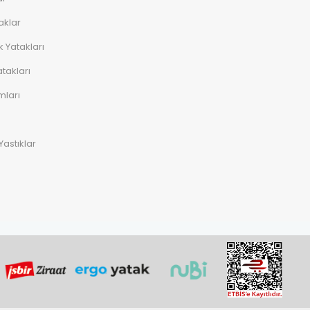
aklar
 Yatakları
takları
mları
Yastıklar