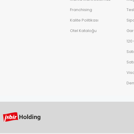
Franchising
Tes
Kalite Politikası
Sipa
Otel Kataloğu
Gar
120
Sat
Satı
Vis
De