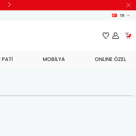
TR
0
R PATİ
MOBİLYA
ONLINE ÖZEL