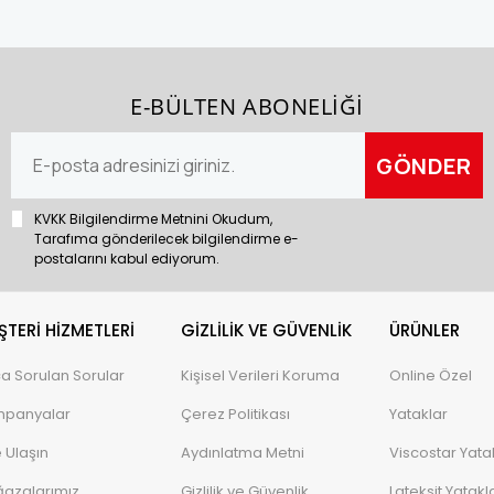
E-BÜLTEN ABONELİĞİ
KVKK Bilgilendirme Metnini Okudum,
Tarafıma gönderilecek bilgilendirme e-
postalarını kabul ediyorum.
TERI HIZMETLERI
GIZLILIK VE GÜVENLIK
ÜRÜNLER
ça Sorulan Sorular
Kişisel Verileri Koruma
Online Özel
panyalar
Çerez Politikası
Yataklar
e Ulaşın
Aydınlatma Metni
Viscostar Yata
azalarımız
Gizlilik ve Güvenlik
Lateksit Yatakl