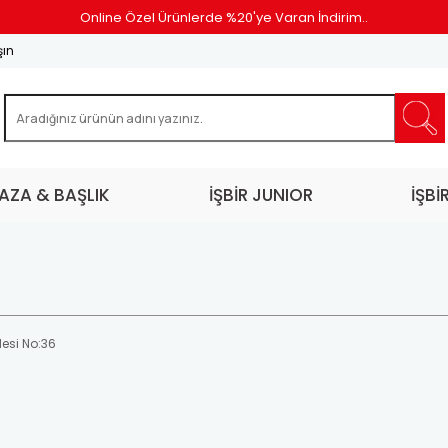
Online Özel Ürünlerde %20'ye Varan İndirim..
şın
AZA & BAŞLIK
İŞBİR JUNIOR
İŞBİ
esi No:36