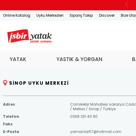
Online Katalog
Uyku Merkezleri
Sipariş Takip
Discover
Bize Ula
YATAK
YASTIK & YORGAN
B
SINOP UYKU MERKEZI
Adres
Camikebir Mahallesi sakarya Cadd
/ Merkez / Sinop / Türkiye
Telefon
0368 261 40 80
Faks
E-Posta
yamanlar57@hotmail.com