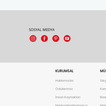
SOSYAL MEDYA
KURUMSAL
MÜŞ
Hakkımızda
Sık
Ödüllerimiz
Kam
İnsan Kaynakları
Biz
Marka Manifestomuz
Mağ