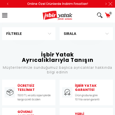
Online Özel Ürünlerde İndirim Fırsatları!
0
FILTRELE
SIRALA
İşbir Yatak
Ayrıcalıklarıyla Tanışın
Müşterilerimize sunduğumuz başlıca ayrıcalıklar hakkında
bilgi edinin
ÜCRETSİZ
İŞBİR YATAK
TESLİMAT
GARANTİSİ
1500 TL ve üstü siparişlerde
Ürün grubuna göre
kargo ücreti bizden
10 Yıla varan garanti
GÜVENLİ
YERLİ