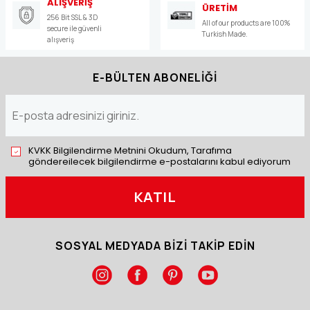
ALIŞVERİŞ
ÜRETİM
256 Bit SSL & 3D
All of our products are 100%
secure ile güvenli
Turkish Made.
alışveriş
E-BÜLTEN ABONELİĞİ
KVKK Bilgilendirme Metnini Okudum, Tarafıma
göndereilecek bilgilendirme e-postalarını kabul ediyorum
KATIL
SOSYAL MEDYADA BİZİ TAKİP EDİN