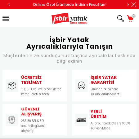
Online Özel Ürünlerde İndirim Fırsatları!
0
İşbir Yatak
Ayrıcalıklarıyla Tanışın
Müşterilerimize sunduğumuz başlıca ayrıcalıklar hakkında
bilgi edinin
ÜCRETSİZ
İŞBİR YATAK
TESLİMAT
GARANTİSİ
1500 TL ve üstü siparişlerde
Ürün grubuna göre
kargo ücreti bizden
10 Yıla varan garanti
GÜVENLİ
YERLİ
ALIŞVERİŞ
ÜRETİM
256 Bit SSL & 3D
All of our products are 100%
secure ile güvenli
Turkish Made.
alışveriş