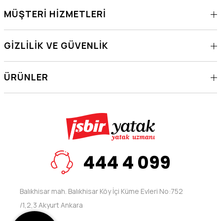
MÜŞTERI HIZMETLERI
GIZLILIK VE GÜVENLIK
ÜRÜNLER
444 4 099
Balıkhisar mah. Balıkhisar Köy İçi Küme Evleri No:752
/1,2,3 Akyurt Ankara