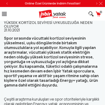
Online Özel Ürünlerde İndirim Fırsatları!
0
YÜKSEK KORTİZOL SEVİYESİ UYKUSUZLUĞA NEDEN
OLUYOR
21.10.2021
Spor sırasında vücuttaki kortizol seviyesinin
yükselmesi, uyku döngülerinde birtakım
olumsuzluklara yol açabiliyor. Konuyla ilgili yapılan
araştırmalar, vücuttaki yüksek statik elektriğin
neden olduğu yüksek kortizol seviyesinin strese,
yorgunluğa ve uykusuzluğa yol açtığına dikkat
çekiyor. Bu kapsamda, tüketici odaklı çalışmalarına
hız kesmeden devam eden İşbir Yatak sporculara,
sportif yaşama ve aktif bir yaşam ritmine sahip olan
kişilere özel olarak tasarladığı Energy+ yatağı, ürün
gamına dahil ettiğini duyurdu.
Çeşitli araştırma kuruluşları ve spor otoriteleriyle karşılıklı
olarak geliştirilen Energy+ yatak, ergonomisinin ve