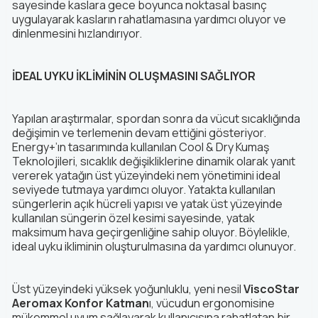
sayesinde kaslara gece boyunca noktasal basınç
uygulayarak kasların rahatlamasına yardımcı oluyor ve
dinlenmesini hızlandırıyor.
İDEAL UYKU İKLİMİNİN OLUŞMASINI SAĞLIYOR
Yapılan araştırmalar, spordan sonra da vücut sıcaklığında
değişimin ve terlemenin devam ettiğini gösteriyor.
Energy+’ın tasarımında kullanılan Cool & Dry Kumaş
Teknolojileri, sıcaklık değişikliklerine dinamik olarak yanıt
vererek yatağın üst yüzeyindeki nem yönetimini ideal
seviyede tutmaya yardımcı oluyor. Yatakta kullanılan
süngerlerin açık hücreli yapısı ve yatak üst yüzeyinde
kullanılan süngerin özel kesimi sayesinde, yatak
maksimum hava geçirgenliğine sahip oluyor. Böylelikle,
ideal uyku ikliminin oluşturulmasına da yardımcı olunuyor.
Üst yüzeyindeki yüksek yoğunluklu, yeni nesil
ViscoStar
Aeromax Konfor Katman
ı, vücudun ergonomisine
mükemmel uyum sağlayarak kullanıcısına rahatlatan bir