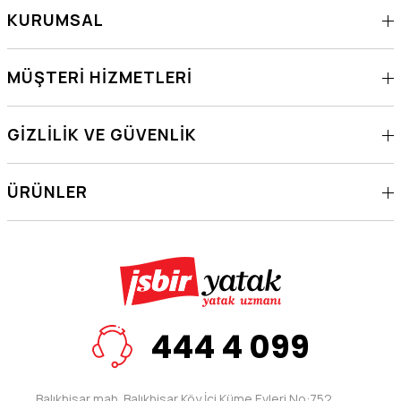
KURUMSAL
MÜŞTERI HIZMETLERI
GIZLILIK VE GÜVENLIK
ÜRÜNLER
444 4 099
Balıkhisar mah. Balıkhisar Köy İçi Küme Evleri No:752