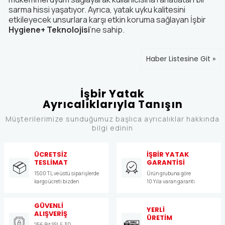
sarma hissi yaşatıyor. Ayrıca, yatak uyku kalitesini
etkileyecek unsurlara karşı etkin koruma sağlayan İşbir
Hygiene+ Teknolojisi
’ne sahip.
Haber Listesine Git »
İşbir Yatak
Ayrıcalıklarıyla Tanışın
Müşterilerimize sunduğumuz başlıca ayrıcalıklar hakkında
bilgi edinin
ÜCRETSİZ
İŞBİR YATAK
TESLİMAT
GARANTİSİ
1500 TL ve üstü siparişlerde
Ürün grubuna göre
kargo ücreti bizden
10 Yıla varan garanti
GÜVENLİ
YERLİ
ALIŞVERİŞ
ÜRETİM
256 Bit SSL & 3D