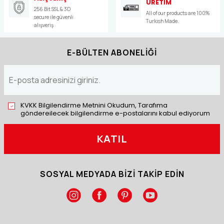
ÜRETİM
256 Bit SSL & 3D
All of our products are 100%
secure ile güvenli
Turkish Made.
alışveriş
E-BÜLTEN ABONELİĞİ
KVKK Bilgilendirme Metnini Okudum, Tarafıma
göndereilecek bilgilendirme e-postalarını kabul ediyorum
KATIL
SOSYAL MEDYADA BİZİ TAKİP EDİN