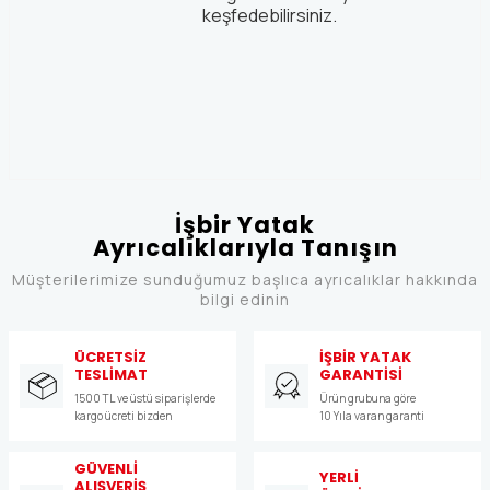
keşfedebilirsiniz.
İşbir Yatak
Ayrıcalıklarıyla Tanışın
Müşterilerimize sunduğumuz başlıca ayrıcalıklar hakkında
bilgi edinin
ÜCRETSİZ
İŞBİR YATAK
TESLİMAT
GARANTİSİ
1500 TL ve üstü siparişlerde
Ürün grubuna göre
kargo ücreti bizden
10 Yıla varan garanti
GÜVENLİ
YERLİ
ALIŞVERİŞ