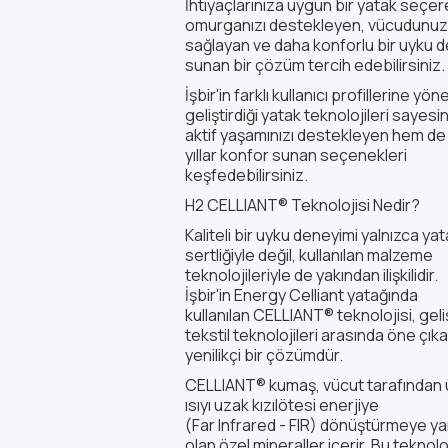
İhtiyaçlarınıza uygun bir yatak seçer
omurganızı destekleyen, vücudunu
sağlayan ve daha konforlu bir uyku 
sunan bir çözüm tercih edebilirsiniz.
İşbir'in farklı kullanıcı profillerine yöne
geliştirdiği yatak teknolojileri sayes
aktif yaşamınızı destekleyen hem de
yıllar konfor sunan seçenekleri
keşfedebilirsiniz.
H2 CELLIANT® Teknolojisi Nedir?
Kaliteli bir uyku deneyimi yalnızca ya
sertliğiyle değil, kullanılan malzeme
teknolojileriyle de yakından ilişkilidir.
İşbir'in
Energy
Celliant
yatağında
kullanılan
CELLIANT® teknolojisi
, gel
tekstil teknolojileri arasında öne çık
yenilikçi bir çözümdür.
CELLIANT® kumaş, vücut tarafından 
ısıyı uzak kızılötesi enerjiye
(Far
Infrared
-
FIR) dönüştürmeye ya
olan özel mineraller içerir. Bu teknolo