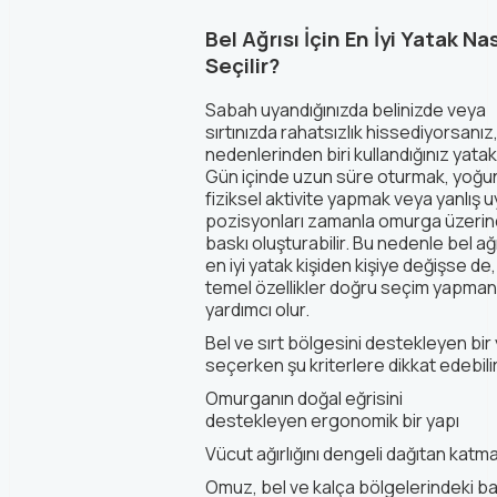
Bel Ağrısı İçin En İyi Yatak Nas
Seçilir?
Sabah uyandığınızda belinizde veya
sırtınızda rahatsızlık hissediyorsanı
nedenlerinden biri kullandığınız yatak 
Gün içinde uzun süre oturmak, yoğu
fiziksel aktivite yapmak veya yanlış 
pozisyonları zamanla omurga üzeri
baskı oluşturabilir. Bu nedenle
bel ağr
en iyi yatak
kişiden kişiye değişse
de,
temel özellikler doğru seçim yapman
yardımcı olur.
Bel ve sırt bölgesini destekleyen bir
seçerken şu kriterlere dikkat edebilir
Omurganın doğal eğrisini
destekleyen
ergonomik bir yapı
Vücut ağırlığını dengeli dağıtan katm
Omuz, bel ve kalça bölgelerindeki ba