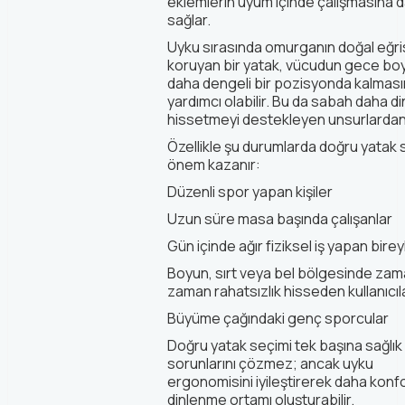
eklemlerin uyum içinde çalışmasına d
sağlar.
Uyku sırasında omurganın doğal eğris
koruyan bir yatak, vücudun gece b
daha dengeli bir pozisyonda kalmas
yardımcı olabilir. Bu da sabah daha d
hissetmeyi destekleyen unsurlardan b
Özellikle şu durumlarda doğru yatak 
önem kazanır:
Düzenli spor yapan kişiler
Uzun süre masa başında çalışanlar
Gün içinde ağır fiziksel iş yapan bire
Boyun, sırt veya bel bölgesinde za
zaman rahatsızlık hisseden kullanıcıl
Büyüme çağındaki genç sporcular
Doğru yatak seçimi tek başına sağlık
sorunlarını çözmez; ancak uyku
ergonomisini iyileştirerek daha konfo
dinlenme ortamı oluşturabilir.