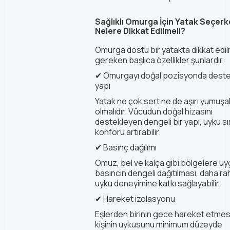
Sağlıklı Omurga İçin Yatak Seçer
Nelere Dikkat Edilmeli?
Omurga dostu bir yatakta dikkat edi
gereken başlıca özellikler şunlardır:
✔
Omurgayı doğal pozisyonda dest
yapı
Yatak ne çok sert ne de aşırı yumuşa
olmalıdır. Vücudun doğal hizasını
destekleyen dengeli bir yapı, uyku s
konforu artırabilir.
✔
Basınç dağılımı
Omuz, bel ve kalça gibi bölgelere u
basıncın dengeli dağıtılması, daha rah
uyku deneyimine katkı sağlayabilir.
✔
Hareket izolasyonu
Eşlerden birinin gece hareket etmes
kişinin uykusunu minimum düzeyde