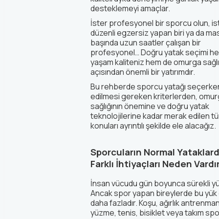
desteklemeyi amaçlar.
İster profesyonel bir sporcu
olun,
is
düzenli egzersiz yapan biri ya da ma
başında uzun saatler çalışan bir
profesyonel… Doğru yatak seçimi h
yaşam kaliteniz hem de omurga sağlı
açısından önemli bir yatırımdır.
Bu rehberde sporcu yatağı seçerken
edilmesi gereken kriterlerden, omu
sağlığının önemine ve doğru yatak
teknolojilerine kadar merak edilen t
konuları ayrıntılı şekilde ele alacağız.
Sporcuların Normal Yataklar
Farklı İhtiyaçları Neden Vardı
İnsan vücudu gün boyunca sürekli yük
Ancak spor yapan bireylerde bu yük
daha fazladır. Koşu, ağırlık antrenman
yüzme, tenis, bisiklet veya takım spo