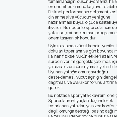
tamamlandığını düşünüyorsanız, hik
en önemli bölümünü kaçırıyor olabilirs
Fiziksel performansın gelişmesi, kasl
dinlenmesi ve vücudun yeni güne
hazırlanması büyük ölçüde kaliteli uyk
ilişkilidir. Bu nedenle sporcular için d
yatak seçimi, antrenman programı k
önem taşıyan bir konudur.
Uyku sırasında vücut kendini yeniler,
dokuları toparlanır ve gün boyunca 
kalınan fiziksel yükün etkileri azalır.
sürecin verimli gerçekleşebilmesi içi
yalnızca uzun süre uyumak yeterli değ
Uyunan yatağın omurgayı doğru
desteklemesi, vücut ağırlığını dengel
dağıtması ve uyku konforunu artırma
gerekir.
Bu noktada spor yatak kavramı öne ç
Sporcuların ihtiyaçları düşünülerek
tasarlanan yataklar, yalnızca konfor
değil; omurga desteği, basınç dağılım
kaliteli uyku deneyimiyle günlük yaşa