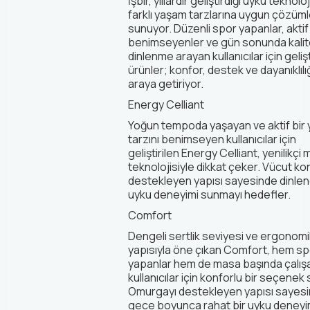
İşbir, yıllardır geliştirdiği uyku teknoloj
farklı yaşam tarzlarına uygun çözüml
sunuyor. Düzenli spor yapanlar, akti
benimseyenler ve gün sonunda kalitel
dinlenme arayan kullanıcılar için gelişt
ürünler; konfor, destek ve dayanıklılığ
araya getiriyor.
Energy
Celliant
Yoğun tempoda yaşayan ve aktif bir
tarzını benimseyen kullanıcılar için
geliştirilen
E
nergy
Celliant
, yenilikç
teknolojisiyle dikkat çeker. Vücut k
destekleyen yapısı sayesinde dinlendi
uyku deneyimi sunmayı hedefler.
Comfort
Dengeli sertlik seviyesi ve ergonomi
yapısıyla öne çıkan
Comfort
,
hem sp
yapanlar hem de masa başında çalış
kullanıcılar için konforlu bir seçenek 
Omurgayı destekleyen yapısı sayes
gece boyunca rahat bir uyku deney