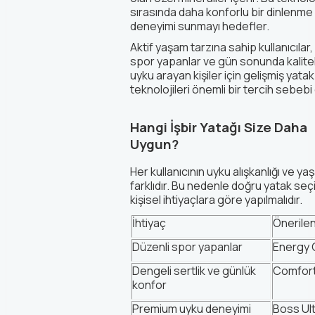
sırasında daha konforlu bir dinlenme
deneyimi sunmayı hedefler.
Aktif yaşam tarzına sahip kullanıcılar,
spor yapanlar ve gün sonunda kaliteli
uyku arayan kişiler için gelişmiş yatak
teknolojileri önemli bir tercih sebebi o
Hangi İşbir Yatağı Size Daha
Uygun?
Her kullanıcının uyku alışkanlığı ve ya
farklıdır. Bu nedenle doğru yatak seç
kişisel ihtiyaçlara göre yapılmalıdır.
İhtiyaç
Önerile
Düzenli spor yapanlar
Energy
Dengeli sertlik ve günlük
Comfor
konfor
Premium uyku deneyimi
Boss
Ul