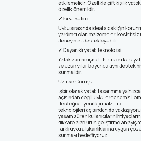
etkilemelidir. Özellikle çift kişilik yat
özellik önemlidir.
✔
Isı yönetimi
Uyku sırasında ideal sıcaklığın koru
yardımcı olan malzemeler, kesintisiz
deneyimini destekleyebilir.
✔
Dayanıklı yatak teknolojisi
Yatak zaman içinde formunu koruyab
ve uzun yıllar boyunca aynı destek hi
sunmalıdır.
Uzman Görüşü
İşbir olarak yatak tasarımına yalnızc
açısından değil,
uyku ergonomisi
,
om
desteği
ve
yenilikçi malzeme
teknolojileri
açısından da yaklaşıyoruz
yaşam süren kullanıcıların ihtiyaçların
dikkate alan ürün geliştirme anlayışım
farklı uyku alışkanlıklarına uygun çöz
sunmayı hedefliyoruz.