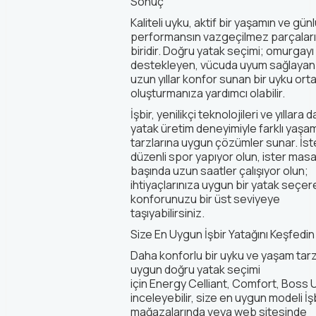
Sonuç
Kaliteli uyku, aktif bir yaşamın ve gün
performansın vazgeçilmez parçalar
biridir. Doğru yatak seçimi; omurgayı
destekleyen, vücuda uyum sağlayan
uzun yıllar konfor sunan bir uyku ort
oluşturmanıza yardımcı olabilir.
İşbir, yenilikçi teknolojileri ve yıllara
yatak üretim deneyimiyle farklı yaşa
tarzlarına uygun çözümler sunar. İst
düzenli spor yapıyor
olun,
ister mas
başında uzun saatler çalışıyor olun;
ihtiyaçlarınıza uygun bir yatak seçe
konforunuzu bir üst seviyeye
taşıyabilirsiniz.
Size En Uygun İşbir Yatağını Keşfedin
Daha konforlu bir uyku ve yaşam tarz
uygun doğru yatak seçimi
için
Energy
Celliant
,
Comfort
,
Boss
U
inceleyebilir, size en uygun modeli İş
mağazalarında veya web sitesinde