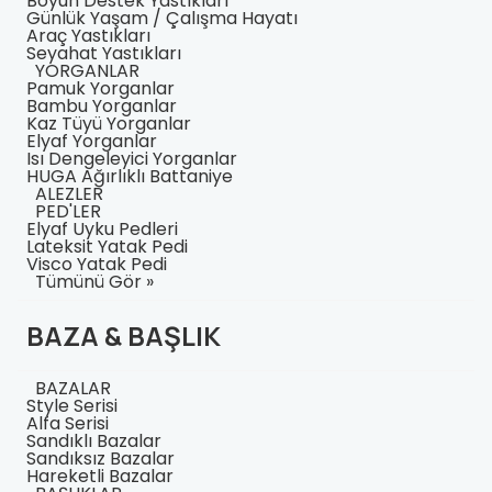
Boyun Destek Yastıkları
Günlük Yaşam / Çalışma Hayatı
Araç Yastıkları
Seyahat Yastıkları
YORGANLAR
Pamuk Yorganlar
Bambu Yorganlar
Kaz Tüyü Yorganlar
Elyaf Yorganlar
Isı Dengeleyici Yorganlar
HUGA Ağırlıklı Battaniye
ALEZLER
PED'LER
Elyaf Uyku Pedleri
Lateksit Yatak Pedi
Visco Yatak Pedi
Tümünü Gör »
BAZA & BAŞLIK
BAZALAR
Style Serisi
Alfa Serisi
Sandıklı Bazalar
Sandıksız Bazalar
Hareketli Bazalar