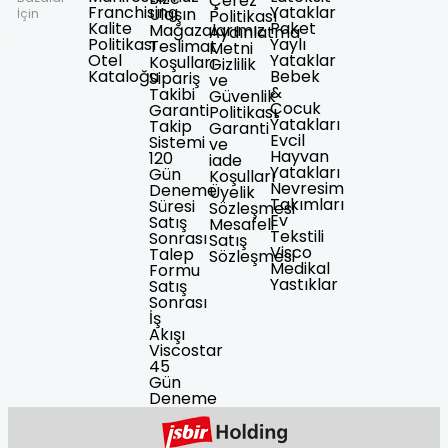
Çerez
Franchising
Yataklar
Ulaşın
Politikası
İçin
Kalite
Paket
Mağazalarımız
Aydınlatma
Politikası
Yaylı
Teslimat
Metni
Otel
Yataklar
Koşulları
Gizlilik
Kataloğu
Bebek
Sipariş
ve
&
Takibi
Güvenlik
Çocuk
Garanti
Politikası
Yatakları
Takip
Garanti
Evcil
Sistemi
ve
Hayvan
120
iade
Yatakları
Gün
Koşulları
Nevresim
Deneme
Üyelik
Takımları
Süresi
Sözleşmesi
Ev
Satış
Mesafeli
Tekstili
Sonrası
Satış
Visco
Talep
Sözleşmesi
Medikal
Formu
Yastıklar
Satış
Sonrası
İş
Akışı
Viscostar
45
Gün
Deneme