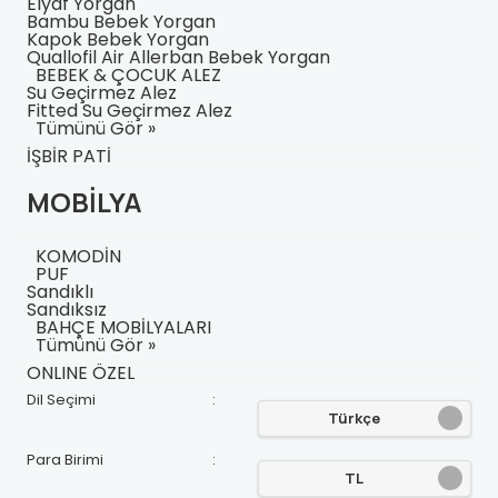
Elyaf Yorgan
Bambu Bebek Yorgan
Kapok Bebek Yorgan
Quallofil Air Allerban Bebek Yorgan
BEBEK & ÇOCUK ALEZ
Su Geçirmez Alez
Fitted Su Geçirmez Alez
Tümünü Gör »
İŞBİR PATİ
MOBİLYA
KOMODİN
PUF
Sandıklı
Sandıksız
BAHÇE MOBİLYALARI
Tümünü Gör »
ONLINE ÖZEL
Dil Seçimi
:
Türkçe
Para Birimi
:
TL