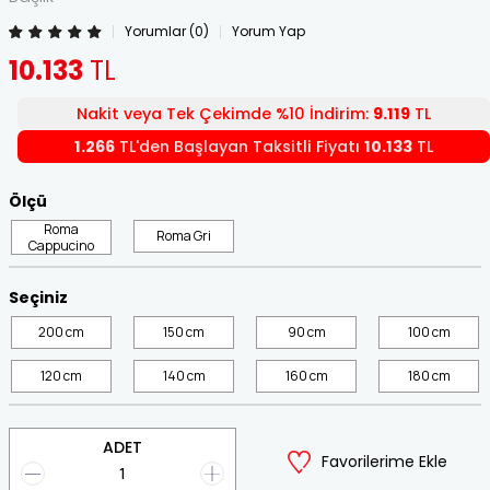
Yorumlar (0)
Yorum Yap
10.133
TL
Nakit veya Tek Çekimde %10 İndirim:
9.119
TL
1.266
TL'den Başlayan Taksitli Fiyatı
10.133
TL
Ölçü
Roma
Roma Gri
Cappucino
Seçiniz
200 cm
150 cm
90 cm
100 cm
120 cm
140 cm
160 cm
180 cm
ADET
Favorilerime Ekle