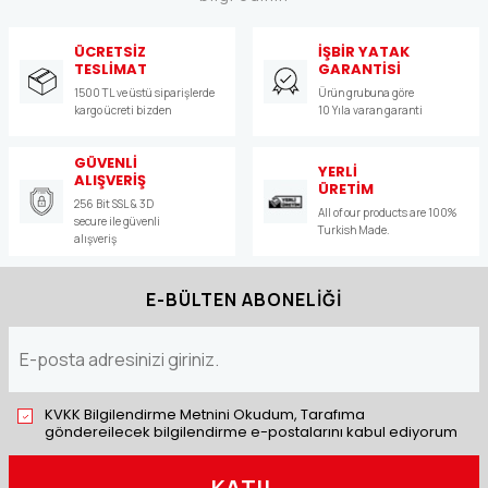
ÜCRETSİZ
İŞBİR YATAK
TESLİMAT
GARANTİSİ
1500 TL ve üstü siparişlerde
Ürün grubuna göre
kargo ücreti bizden
10 Yıla varan garanti
GÜVENLİ
YERLİ
ALIŞVERİŞ
ÜRETİM
256 Bit SSL & 3D
All of our products are 100%
secure ile güvenli
Turkish Made.
alışveriş
E-BÜLTEN ABONELİĞİ
KVKK Bilgilendirme Metnini Okudum, Tarafıma
göndereilecek bilgilendirme e-postalarını kabul ediyorum
KATIL