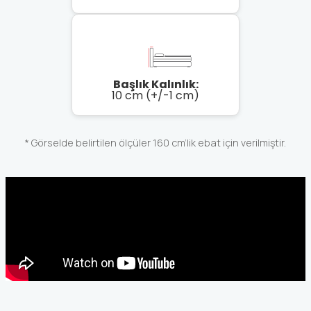
Başlık Kalınlık:
10 cm (+/-1 cm)
* Görselde belirtilen ölçüler 160 cm’lik ebat için verilmiştir.