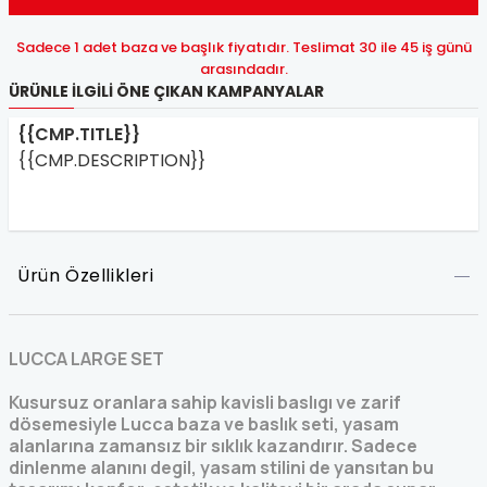
Sadece 1 adet baza ve başlık fiyatıdır. Teslimat 30 ile 45 iş günü
arasındadır.
ÜRÜNLE İLGILI ÖNE ÇIKAN KAMPANYALAR
{{CMP.TITLE}}
{{CMP.DESCRIPTION}}
Ürün Özellikleri
LUCCA LARGE SET
Kusursuz oranlara sahip kavisli baslıgı ve zarif
dösemesiyle Lucca baza ve baslık seti, yasam
alanlarına zamansız bir sıklık kazandırır. Sadece
dinlenme alanını degil, yasam stilini de yansıtan bu