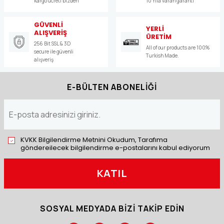
kargo ücreti bizden
10 Yıla varan garanti
GÜVENLİ
YERLİ
ALIŞVERİŞ
ÜRETİM
256 Bit SSL & 3D
All of our products are 100%
secure ile güvenli
Turkish Made.
alışveriş
E-BÜLTEN ABONELİĞİ
KVKK Bilgilendirme Metnini Okudum, Tarafıma
göndereilecek bilgilendirme e-postalarını kabul ediyorum
KATIL
SOSYAL MEDYADA BİZİ TAKİP EDİN