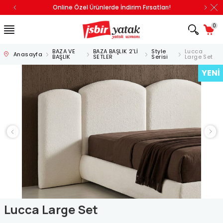
Online Özel Ürünlerde İndirim Fırsatları!
0
BAZA VE
BAZA BAŞLIK 2'Lİ
Style
Lucca
Anasayfa
BAŞLIK
SETLER
Serisi
Large Set
YENI
Lucca Large Set