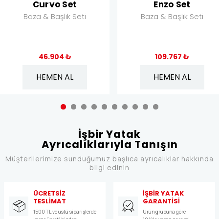
Curvo Set
Enzo Set
Baza & Başlık Seti
Baza & Başlık Seti
46.904 ₺
109.767 ₺
HEMEN AL
HEMEN AL
İşbir Yatak
Ayrıcalıklarıyla Tanışın
Müşterilerimize sunduğumuz başlıca ayrıcalıklar hakkında
bilgi edinin
ÜCRETSİZ
İŞBİR YATAK
TESLİMAT
GARANTİSİ
1500 TL ve üstü siparişlerde
Ürün grubuna göre