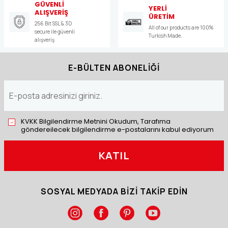
GÜVENLİ
YERLİ
ALIŞVERİŞ
ÜRETİM
256 Bit SSL & 3D
All of our products are 100%
secure ile güvenli
Turkish Made.
alışveriş
E-BÜLTEN ABONELİĞİ
KVKK Bilgilendirme Metnini Okudum, Tarafıma
göndereilecek bilgilendirme e-postalarını kabul ediyorum
KATIL
SOSYAL MEDYADA BİZİ TAKİP EDİN