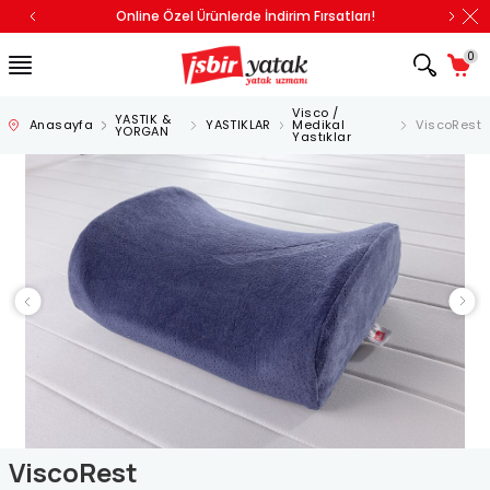
Online Özel Ürünlerde İndirim Fırsatları!
0
Visco /
YASTIK &
Anasayfa
YASTIKLAR
Medikal
ViscoRest
YORGAN
Yastıklar
ViscoRest