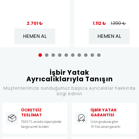
2.701 ₺
1.112 ₺
1.390 ₺
HEMEN AL
HEMEN AL
İşbir Yatak
Ayrıcalıklarıyla Tanışın
Müşterilerimize sunduğumuz başlıca ayrıcalıklar hakkında
bilgi edinin
ÜCRETSİZ
İŞBİR YATAK
TESLİMAT
GARANTİSİ
1500 TL ve üstü siparişlerde
Ürün grubuna göre
kargo ücreti bizden
10 Yıla varan garanti