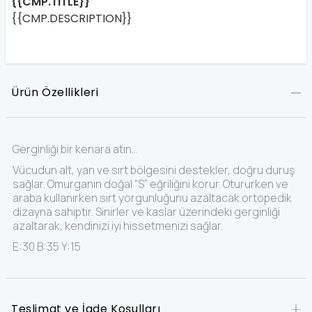
{{CMP.TITLE}}
{{CMP.DESCRIPTION}}
Ürün Özellikleri
Gerginliği bir kenara atın…
Vücudun alt, yan ve sırt bölgesini destekler, doğru duruş
sağlar. Omurganın doğal “S” eğriliğini korur. Otururken ve
araba kullanırken sırt yorgunluğunu azaltacak ortopedik
dizayna sahiptir. Sinirler ve kaslar üzerindeki gerginliği
azaltarak, kendinizi iyi hissetmenizi sağlar.
E:30 B:35 Y:15
Teslimat ve İade Koşulları