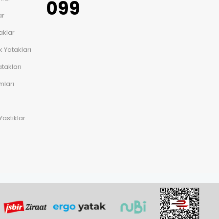
099
ar
aklar
 Yatakları
takları
mları
Yastıklar