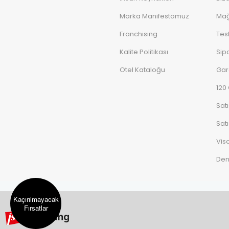
Marka Manifestomuz
Mağ
Franchising
Tes
Kalite Politikası
Sipa
Otel Kataloğu
Gar
120
Sat
Satı
Vis
De
Kaçırılmayacak
Fırsatlar