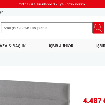
Online Özel Ürünlerde %20'ye Varan İndirim..
şın
AZA & BAŞLIK
İŞBİR JUNIOR
İŞBİ
4.487