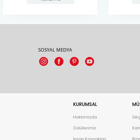
SOSYAL MEDYA
KURUMSAL
MÜŞ
Hakkımızda
Sık
Ödüllerimiz
Kam
İnsan Kaynakları
Biz