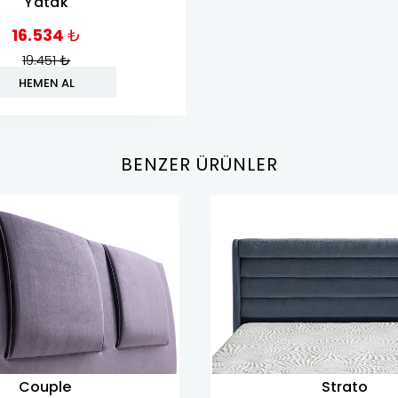
Yatak
16.534
₺
19.451
₺
HEMEN AL
BENZER ÜRÜNLER
Couple
Strato