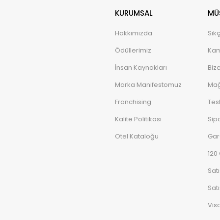
KURUMSAL
MÜŞ
Hakkımızda
Sık
Ödüllerimiz
Kam
İnsan Kaynakları
Biz
Marka Manifestomuz
Mağ
Franchising
Tes
Kalite Politikası
Sipa
Otel Kataloğu
Gar
120
Sat
Satı
Vis