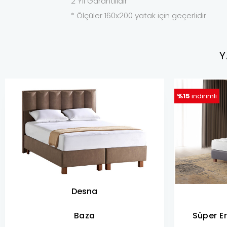
2 Yıl Garantilidir
* Ölçüler 160x200 yatak için geçerlidir
Y
%15
indirimli
Desna
Baza
Süper E