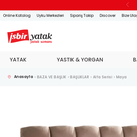
Online Katalog
Uyku Merkezleri
Sipariş Takip
Discover
Bize Ula
YATAK
YASTIK & YORGAN
B
Anasayfa
›
BAZA VE BAŞLIK
›
BAŞLIKLAR
›
Alfa Serisi
›
Maya