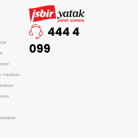
444 4
klar
099
ar
aklar
 Yatakları
takları
mları
Yastıklar