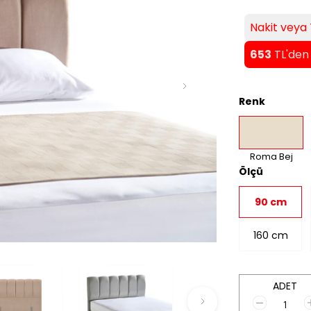
Nakit veya 
653
TL'den 
Renk
Roma Bej
Ölçü
90 cm
160 cm
ADET