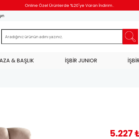
Online Özel Ürünlerde %20'ye Varan İndirim..
şın
AZA & BAŞLIK
İŞBİR JUNIOR
İŞBİ
5.227