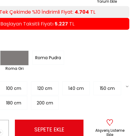
Yorum Ekle
Tek Çekimde %10 İndirimli Fiyat:
4.704
TL
Başlayan Taksitli Fiyatı
5.227
TL
Roma Pudra
Roma Gri
100 cm
120 cm
140 cm
150 cm
180 cm
200 cm
SEPETE EKLE
Alışveriş Listeme
Ekle