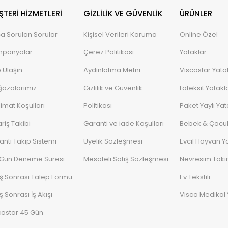
TERI HIZMETLERI
GIZLILIK VE GÜVENLIK
ÜRÜNLER
ça Sorulan Sorular
Kişisel Verileri Koruma
Online Özel
panyalar
Çerez Politikası
Yataklar
e Ulaşın
Aydınlatma Metni
Viscostar Yata
azalarımız
Gizlilik ve Güvenlik
Lateksit Yatakl
limat Koşulları
Politikası
Paket Yaylı Yat
riş Takibi
Garanti ve iade Koşulları
Bebek & Çocuk
anti Takip Sistemi
Üyelik Sözleşmesi
Evcil Hayvan Ya
 Gün Deneme Süresi
Mesafeli Satış Sözleşmesi
Nevresim Takı
ış Sonrası Talep Formu
Ev Tekstili
ş Sonrası İş Akışı
Visco Medikal 
costar 45 Gün