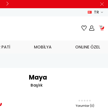
TR
0
R PATİ
MOBİLYA
ONLINE ÖZEL
Maya
Başlık
₺
Yorumlar (0)