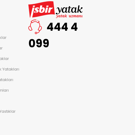
444 4
klar
099
ar
aklar
 Yatakları
takları
mları
Yastıklar