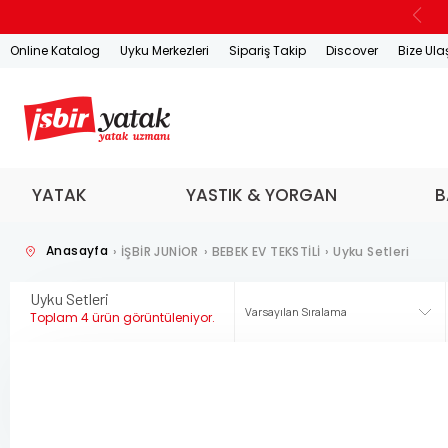
Online Katalog
Uyku Merkezleri
Sipariş Takip
Discover
Bize Ula
YATAK
YASTIK & YORGAN
B
Anasayfa
›
İŞBİR JUNİOR
›
BEBEK EV TEKSTİLİ
›
Uyku Setleri
Uyku Setleri
Toplam 4 ürün görüntüleniyor.