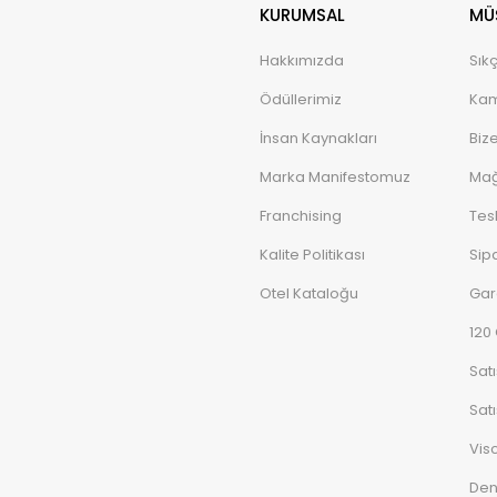
KURUMSAL
MÜŞ
Hakkımızda
Sık
Ödüllerimiz
Kam
İnsan Kaynakları
Biz
Marka Manifestomuz
Mağ
Franchising
Tes
Kalite Politikası
Sipa
Otel Kataloğu
Gar
120
Sat
Satı
Vis
De