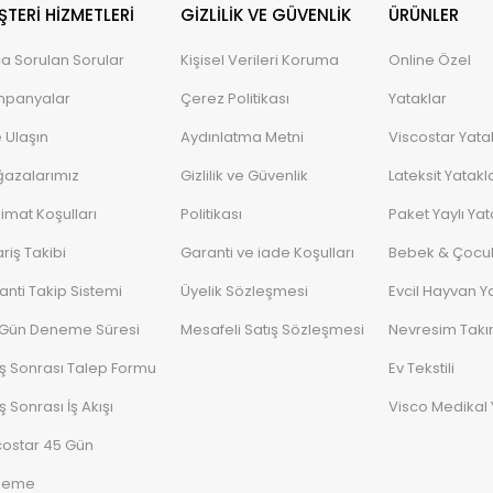
TERI HIZMETLERI
GIZLILIK VE GÜVENLIK
ÜRÜNLER
ça Sorulan Sorular
Kişisel Verileri Koruma
Online Özel
panyalar
Çerez Politikası
Yataklar
e Ulaşın
Aydınlatma Metni
Viscostar Yata
azalarımız
Gizlilik ve Güvenlik
Lateksit Yatakl
limat Koşulları
Politikası
Paket Yaylı Yat
riş Takibi
Garanti ve iade Koşulları
Bebek & Çocuk
anti Takip Sistemi
Üyelik Sözleşmesi
Evcil Hayvan Ya
 Gün Deneme Süresi
Mesafeli Satış Sözleşmesi
Nevresim Takı
ış Sonrası Talep Formu
Ev Tekstili
ş Sonrası İş Akışı
Visco Medikal 
costar 45 Gün
neme