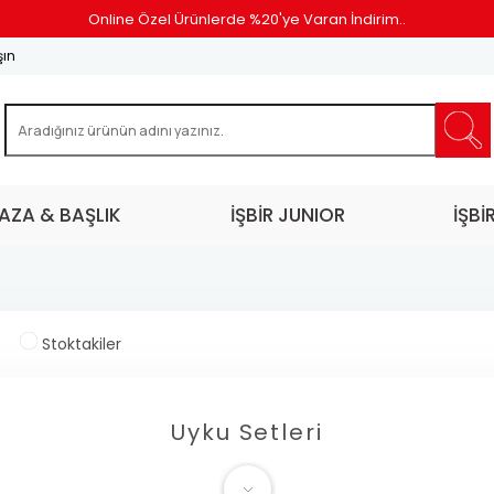
Online Özel Ürünlerde %20'ye Varan İndirim..
şın
AZA & BAŞLIK
İŞBİR JUNIOR
İŞBİ
Stoktakiler
Uyku Setleri