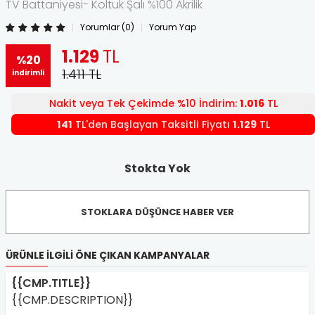
TV Battaniyesi- Koltuk Şalı %100 Akrilik
Yorumlar (0)
Yorum Yap
1.129
TL
%20
1.411
TL
indirimli
Nakit veya Tek Çekimde %10 İndirim:
1.016
TL
141
TL'den Başlayan Taksitli Fiyatı
1.129
TL
Stokta Yok
STOKLARA DÜŞÜNCE HABER VER
ÜRÜNLE İLGILI ÖNE ÇIKAN KAMPANYALAR
{{CMP.TITLE}}
{{CMP.DESCRIPTION}}