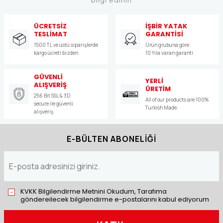
ÜCRETSİZ
İŞBİR YATAK
TESLİMAT
GARANTİSİ
1500 TL ve üstü siparişlerde
Ürün grubuna göre
kargo ücreti bizden
10 Yıla varan garanti
GÜVENLİ
YERLİ
ALIŞVERİŞ
ÜRETİM
256 Bit SSL & 3D
All of our products are 100%
secure ile güvenli
Turkish Made.
alışveriş
E-BÜLTEN ABONELİĞİ
KVKK Bilgilendirme Metnini Okudum, Tarafıma
göndereilecek bilgilendirme e-postalarını kabul ediyorum