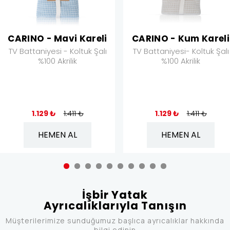
CARINO - Mavi Kareli
CARINO - Kum Kareli
TV Battaniyesi - Koltuk Şalı
TV Battaniyesi- Koltuk Şalı
%100 Akrilik
%100 Akrilik
1.129 ₺
1.411 ₺
1.129 ₺
1.411 ₺
HEMEN AL
HEMEN AL
İşbir Yatak
Ayrıcalıklarıyla Tanışın
Müşterilerimize sunduğumuz başlıca ayrıcalıklar hakkında
bilgi edinin