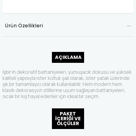
Ürün Özellikleri
AÇIKLAMA
İşbir’in dekoratif battaniyeleri, yumuşacık dokusu ve yüksek
kaliteli yapısıyla ister koltuk şalı olarak, ister yatak üzerinde
şık bir tamamlayıcı olarak kullanılabilir. Hem modern hem
klasik dekorasyon stillerine uyum sağlayan battaniyeleri,
sıcak bir kış hayal edenler için ideal bir seçim.
PAKET
İÇERİĞİ VE
ÖLÇÜLER