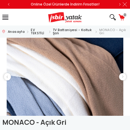
Online Özel Ürünlerde İndirim Fırsatları!
0
EV
TV Battaniyesi - Koltuk
MONACO - Açık
Anasayfa
TEKSTİLİ
Şalı
Gri
MONACO - Açık Gri